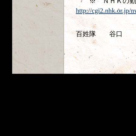
※ ＮＨＫの動
http://cgi2.nhk.or.jp/
百姓隊 谷口