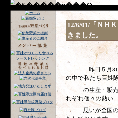
12/6/01/
きました。
昨日５月31日
の中で私たち百姓
の生産・販売活
れぞれ個々の熱い
思いが全国の方